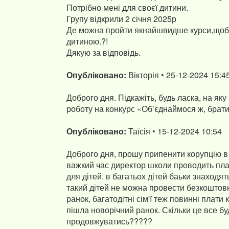
Потрібно мені для своєї дитини.
Групу відкрили 2 січня 2025р
Де можна пройти якнайшвидше курси,щоб 
дитиною.?!
Дякую за відповідь.
Опубліковано:
Вікторія • 25-12-2024 15:4
Доброго дня. Підкажіть, будь ласка, на як
роботу на конкурс «Обʼєднаймося ж, брати
Опубліковано:
Таїсія • 15-12-2024 10:54
Доброго дня, прошу припенити корупцію в 
важкий час директор школи проводить плат
для дітей. в багатьох дітей баьки знаходя
такий дітей не можна провести безкоштов
ранок, багатодітні сім'ї теж повинні плат
пішла новорічний ранок. Скільки це все бу
продовжуватись?????