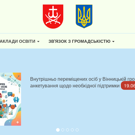
АКЛАДИ ОСВІТИ
ЗВ'ЯЗОК З ГРОМАДСЬКІСТЮ
«Моя професія - мій вибір»: підсумки профорі
громаді У рамках національного пілотування с
19.06.2026