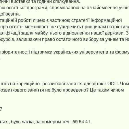
тичні виставки та години спілкування.
ю освітньої програми, спрямованою на ознайомлення учнів
ї освіти.
таційній роботі ліцею є частиною стратегії інформаційної
 про освітні можливості не суперечить принципам патріотизм
валіфікації задля майбутнього відновлення нашої держави. 
есурсів, залишаючи право остаточного вибору за учнем та й
іоритетності підтримки українських університетів та форм
.
в на корекційно- розвиткові заняття для діток з ООП. Чому
розвиткового заняття не було проведено? Це таким чином
17
ься, будь ласка, за номером тел.: 59 54 41.