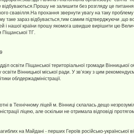
е відбуваються.Прошу не залишити без розгляду це питання
кого свавілля.На прохання звернути увагу на таку проблем
ому таке зараз відбувається,тим самим підтверджуючи ,що в
тей і нашої країни прошу якомога швидше вирішити цю Вели
09
дділ освіти Піщанської територіальної громади Вінницької о
освіти Вінницької міської ради. У зв’язку з цим рекомендує
тики облдержадміністрації.
тні в Технічному ліцей м. Вінниці склалась дещо незрозумі
ністрації ліцею, але оскільки не отримала відповіді протяго
агиблих на Майдані - перших Героїв російсько-української в