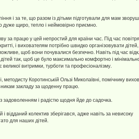
іння і за те, що разом із дітьми підготували для мам звору
о дуже щиро, тепло і неймовірно приємно.
у за працю у цей непростий для країни час. Під час повітр
критті, і вихователям потрібно швидко організовувати дітей,
можливе, щоб вони почувалися безпечно. Навіть під час від
с дітей так, щоб це було максимально комфортно і мінімальн
є великої витримки, турботи та професіоналізму.
і, методисту Коротинській Ользі Миколаївні, помічнику вихо
івникам закладу за щоденну працю.
з задоволенням і радістю щодня йде до садочка.
 і відданий колектив зберігався, адже навіть за невисоку
ато для наших дітей.