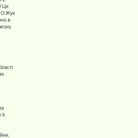
! Це
у О.Жук
она в
чезну
бласті
мо
ла
м 5
ійни,