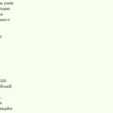
нь учнів
ліцею.
во
ивості
з
е
025-
ійській
».
я
маційні