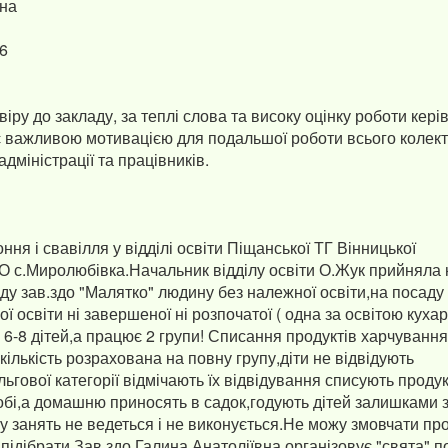
вна
16
іру до закладу, за теплі слова та високу оцінку роботи кері
и є важливою мотивацією для подальшої роботи всього колек
дміністрації та працівників.
ня і свавілля у відділі освіти Піщанської ТГ Вінницької
О с.Миролюбівка.Начальник відділу освіти О.Жук прийняла 
ду зав.здо "Малятко" людину без належної освіти,на посаду
ої освіти ні завершеної ні розпочатої ( одна за освітою куха
 6-8 дітей,а працює 2 групи! Списання продуктів харчування
ількість розрахована на повну групу,діти не відвідують
ільгової категорії відмічають їх відвідування списують продук
бі,а домашню приносять в садок,годують дітей залишками 
у занять не ведеться і не виконується.Не можу змовчати пр
підібрати.Зав.здо Галина Анатоліївна організовує "свята" п