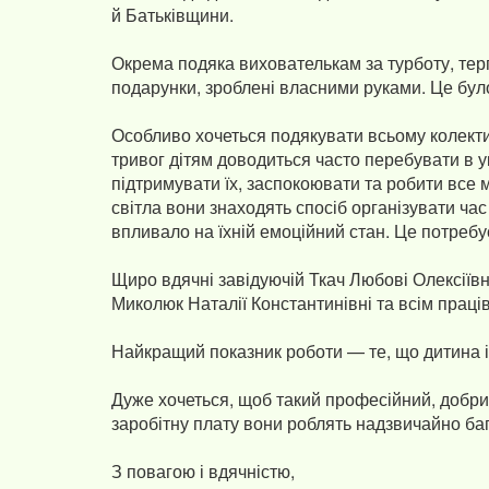
й Батьківщини.
Окрема подяка вихователькам за турботу, терп
подарунки, зроблені власними руками. Це бул
Особливо хочеться подякувати всьому колектив
тривог дітям доводиться часто перебувати в у
підтримувати їх, заспокоювати та робити все 
світла вони знаходять спосіб організувати ча
впливало на їхній емоційний стан. Це потребу
Щиро вдячні завідуючій Ткач Любові Олексіївн
Миколюк Наталії Константинівні та всім прац
Найкращий показник роботи — те, що дитина і
Дуже хочеться, щоб такий професійний, добрий
заробітну плату вони роблять надзвичайно баг
З повагою і вдячністю,