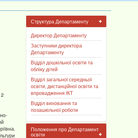
Структура Департаменту
Директор Департаменту
Заступники директора
Департаменту
Відділ дошкільної освіти та
обліку дітей
Відділ загальної середньої
освіти, дистанційної освіти та
впровадження ІКТ
12
Відділ виховання та
позашкільної роботи
но-
ий
ріївна.
Положення про Департамент
освіти
ультури