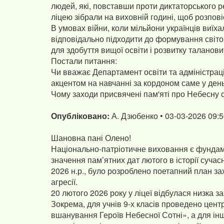
людей, які, повставши проти диктаторського ре
ліцею зібрали на виховній годині, щоб розпов
В умовах війни, коли мільйони українців виїх
відповідально підходити до формування світог
для здобуття вищої освіти і розвитку таланови
Постали питання:
Чи вважає Департамент освіти та адміністрац
акцентом на навчанні за кордоном саме у ден
Чому заходи присвячені пам'яті про Небесну 
Опубліковано:
А. Дзюбенко • 03-03-2026 09:
Шановна пані Олено!
Національно-патріотичне виховання є фундам
значення пам’ятних дат лютого в історії сучас
2026 н.р., було розроблено поетапний план зах
агресії.
20 лютого 2026 року у ліцеї відбулася низка з
Зокрема, для учнів 9-х класів проведено цент
вшанування Героїв Небесної Сотні», а для ін