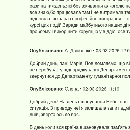
рази на тиждень,які без вживання алкоголю н
все знаю,бо працювала там і не витримала та
відповіла,що зараз професійне вигорання і т
курсі цих подій.Заради майбутнього наших ді
Опубліковано:
А. Дзюбенко • 03-03-2026 12:
Добрий день, пані Марія! Повідомляємо, що ві
не перебуває у підпорядкуванні Департаменту 
звернутися до Департаменту гуманітарної полі
Опубліковано:
Олена • 02-03-2026 11:16
Добрий день! На день вшанування Небесної со
ситуація. З приводу неї я залишала запит адмі
днів, звертаюсь до вас.
В день коли вся країна вшановувала пам’ять з