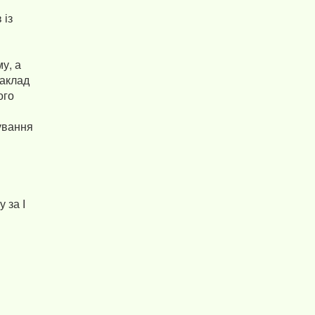
 із
у, а
Заклад
ого
ування
 за І