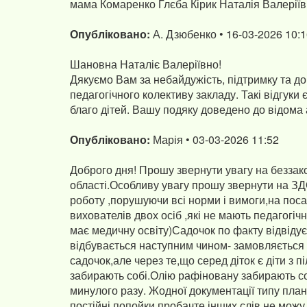
мама Комаренко Глєба Кірик Наталія Валерії
Опубліковано:
А. Дзюбенко • 16-03-2026 10:
Шановна Наталіє Валеріївно!
Дякуємо Вам за небайдужість, підтримку та дов
педагогічного колективу закладу. Такі відгук
благо дітей. Вашу подяку доведено до відома а
Опубліковано:
Марія • 03-03-2026 11:52
Доброго дня! Прошу звернути увагу на беззакон
області.Особливу увагу прошу звернути на ЗД
роботу ,порушуючи всі норми і вимоги,на поса
вихователів двох осіб ,які не мають педагогічн
має медичну освіту)Садочок по факту відвідує
відбувається наступним чином- замовляється к
садочок,але через те,що серед діток є діти з п
забирають собі.Олію рафіновану забирають со
минулого разу. Жодної документації типу план
постійні попойки,пробачте інших слів не можу 