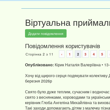
Віртуальна приймал
Додати повідомлення
Повідомлення користувачів
Сторінка 2 з 11
‹
1
2
3
4
5
Опубліковано:
Кірик Наталія Валеріївна • 13
Хочу від щирого серця подякувати колективу Д
березня 2026р
Свято було дуже теплим, сучасним і водночас
свято з веснянками, хороводами та українськи
керівник Глоба Ангеліна Михайлівна та вихов
Такі заходи допомагають дітям з малечку пізн