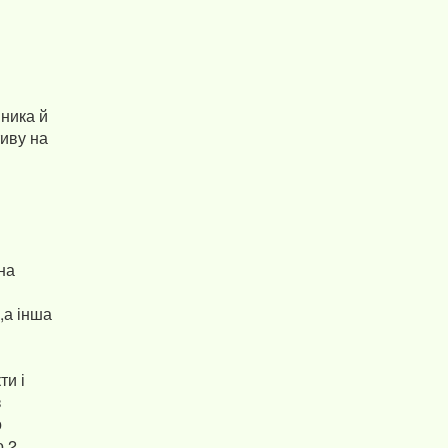
вника й
тиву на
на
р,а інша
ти і
з
о
о 2