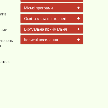
Міські програми
шливі
Освіта міста в Інтернеті
Віртуальна приймальня
яних
Корисні посилання
ключень
о
вателя