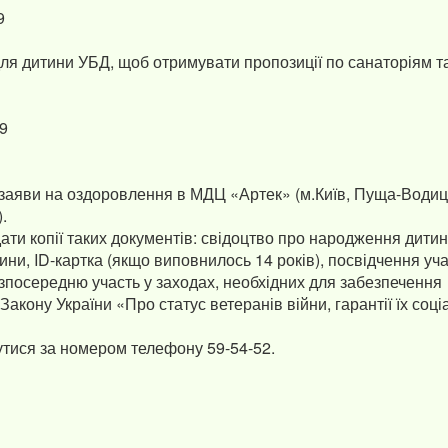
9
для дитини УБД, щоб отримувати пропозиції по санаторіям т
19
 заяви на оздоровлення в МДЦ «Артек» (м.Київ, Пуща-Водиц
.
ати копії таких документів: свідоцтво про народження дитин
ни, ID-картка (якщо виповнилось 14 років), посвідчення уч
безпосередню участь у заходах, необхідних для забезпечення
 Закону України «Про статус ветеранів війни, гарантії їх соц