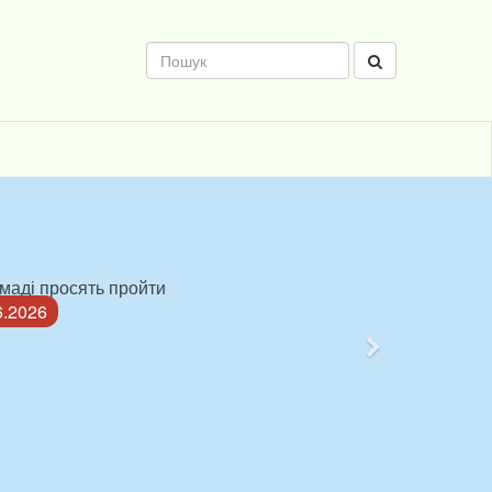
єнтаційної роботи в
Наступний
творення...