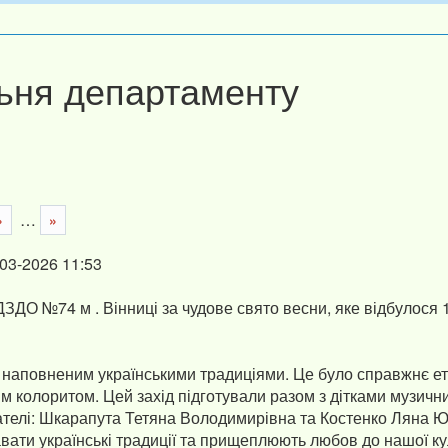
ьня департаменту
…
›
»
-03-2026 11:53
ЗДО №74 м . Вінниці за чудове свято весни, яке відбулося 
 наповненим українськими традиціями. Це було справжнє ет
м колоритом. Цей захід підготували разом з дітками музичн
ателі: Шкарапута Тетяна Володимирівна та Костенко Ляна Ю
авати українські традиції та прищеплюють любов до нашої к