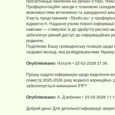
просвітницькі хвилинки на уроках історії, тема
Профорієнтаційні заходи є плановою складово
можливостями вітчизняної та закордонної вищо
Участь представників «Studix.eu» у профорієн
відкритості. Надання учням повної інформації
навпаки — стимулює їх до здобуття високої к
забезпечує рівний доступ до інформаційних р
родиною.
Поділяємо Вашу громадянську позицію щодо пр
свідомої молоді, яка розбудовуватиме Україну
Опубліковано:
Наталя • 22-02-2026 21:36
Прошу надати інформацію щодо виділення кошті
семестр 2025-2026 року жодного корекційно- 
забезпечується виконання ІПР?
Опубліковано:
А. Дзюбенко • 23-02-2026 11:
Добрий день! Для детальної інформації зверніт