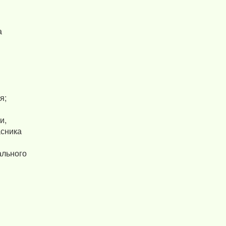
а
я;
и,
асника
іального