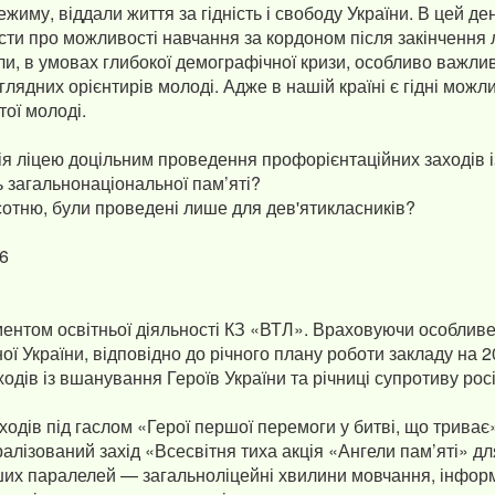
жиму, віддали життя за гідність і свободу України. В цей де
істи про можливості навчання за кордоном після закінчення 
али, в умовах глибокої демографічної кризи, особливо важли
лядних орієнтирів молоді. Адже в нашій країні є гідні можл
тої молоді.
ія ліцею доцільним проведення профорієнтаційних заходів і
ь загальнонаціональної пам’яті?
сотню, були проведені лише для дев'ятикласників?
56
ентом освітньої діяльності КЗ «ВТЛ». Враховуючи особлив
ної України, відповідно до річного плану роботи закладу на 2
одів із вшанування Героїв України та річниці супротиву рос
аходів під гаслом «Герої першої перемоги у битві, що триває
ралізований захід «Всесвітня тиха акція «Ангели пам’яті» дл
ших паралелей — загальноліцейні хвилини мовчання, інфор