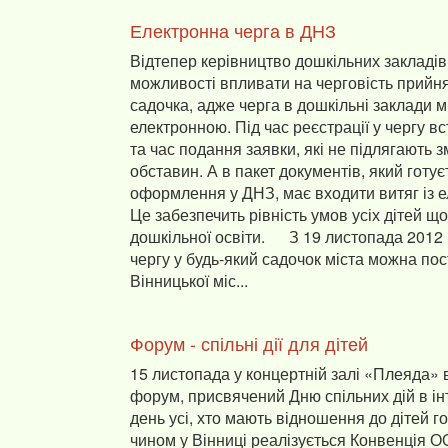
Електронна черга в ДНЗ
Відтепер керівництво дошкільних закладів
можливості впливати на черговість прийня
садочка, адже черга в дошкільні заклади м
електронною. Під час реєстрації у чергу 
та час подання заявки, які не підлягають з
обставин. А в пакет документів, який готує
оформлення у ДНЗ, має входити витяг із е
Це забезпечить рівність умов усіх дітей 
дошкільної освіти. З 19 листопада 2012 
чергу у будь-який садочок міста можна по
Вінницької міс...
Форум - спільні дії для дітей
15 листопада у концертній залі «Плеяда»
форум, присвячений Дню спільних дій в інт
день усі, хто мають відношення до дітей г
чином у Вінниці реалізується Конвенція 