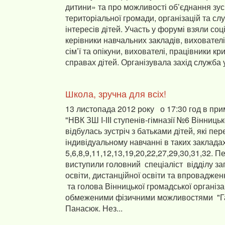
дитини» та про можливості об’єднання зуси
територіальної громади, організацій та сл
інтересів дітей. Участь у форумі взяли соц
керівники навчальних закладів, вихователі,
сім’ї та опікуни, вихователі, працівники кри
справах дітей. Організувала захід служба у 
Школа, зручна для всіх!
13 листопада 2012 року о 17:30 год в при
"НВК ЗШ І-ІІІ ступенів-гімназії №6 Вінницьк
відбулась зустріч з батьками дітей, які пе
індивідуальному навчанні в таких закладах:
5,6,8,9,11,12,13,19,20,22,27,29,30,31,32. 
виступили головний спеціаліст відділу за
освіти, дистанційної освіти та впровадже
та голова Вінницької громадської організа
обмеженими фізичними можливостями "Г
Панасюк. Нез...