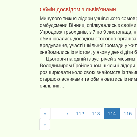
Обмін досвідом з львів'янами
Минулого тижня лідери учнівського самов
омбудсмени Вінниці спілкувались з своїми
Упродовж трьох днів, з 7 по 9 листопада, 
обмінювались досвідом стосовно організац
врядування, участі шкільної громади у житт
знайомились із містом, у якому деякі діти 
Цьогоріч на одній із зустрічей з міським
Володимиром Гройсманом шкільні лідери
розширювати коло своїх знайомств із так
старшокласниками та обмінюватись із ним
очільник ...
«
…
‹
112
113
114
115
»