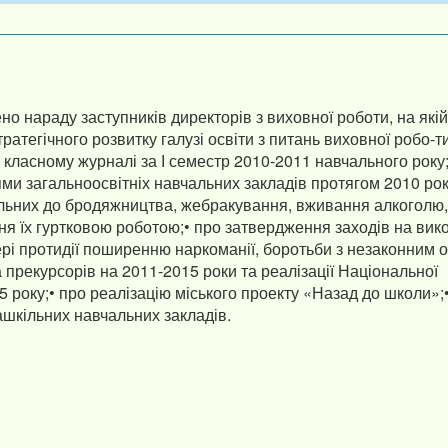
ено нараду заступників директорів з виховної роботи, на якій
ратегічного розвитку галузі освіти з питань виховної робо-ти
у класному журналі за І семестр 2010-2011 навчального року;
ми загальноосвітніх навчальних закладів протягом 2010 рок
ильних до бродяжництва, жебракування, вживання алкоголю,
ня їх гуртковою роботою;• про затвердження заходів на вик
фері протидії поширенню наркоманії, боротьби з незаконним 
 прекурсорів на 2011-2015 роки та реалізації Національної
5 року;• про реалізацію міського проекту «Назад до школи»;
ашкільних навчальних закладів.