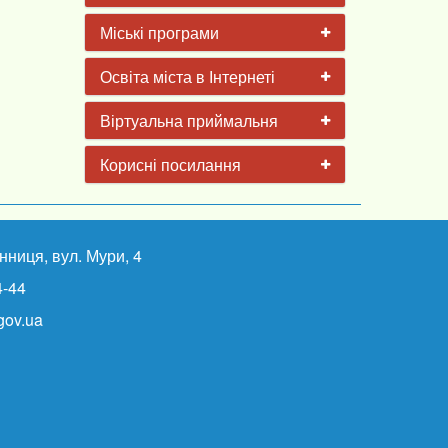
Міські програми
Освіта міста в Інтернеті
Віртуальна приймальня
Корисні посилання
інниця, вул. Мури, 4
4-44
ov.ua