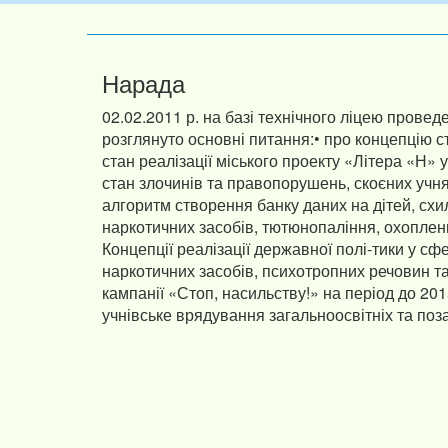
Нарада
02.02.2011 р. на базі технічного ліцею провед
розглянуто основні питання:• про концепцію ст
стан реалізації міського проекту «Літера «Н» 
стан злочинів та правопорушень, скоєних учня
алгоритм створення банку даних на дітей, сх
наркотичних засобів, тютюнопаління, охоплен
Концепції реалізації державної полі-тики у с
наркотичних засобів, психотропних речовин та
кампанії «Стоп, насильству!» на період до 201
учнівське врядування загальноосвітніх та поз