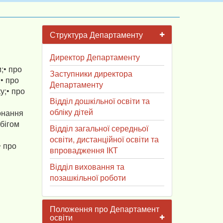
Структура Департаменту
Директор Департаменту
;• про
Заступники директора
• про
Департаменту
у;• про
Відділ дошкільної освіти та
обліку дітей
онання
обігом
Відділ загальної середньої
освіти, дистанційної освіти та
• про
впровадження ІКТ
Відділ виховання та
позашкільної роботи
Положення про Департамент
освіти