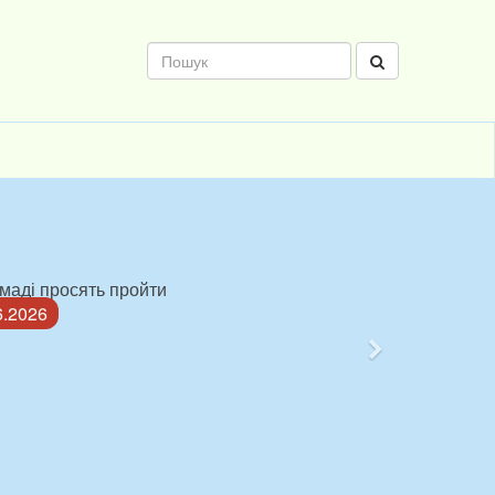
омаді просять пройти
6.2026
Наступний