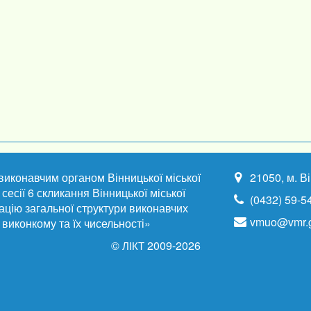
 виконавчим органом Вінницької міської
21050, м. В
сесії 6 скликання Вінницької міської
(0432) 59-5
ацію загальної структури виконавчих
vmuo@vmr.g
ї виконкому та їх чисельності»
©
2009-2026
ЛІКТ