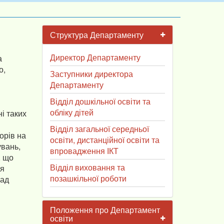
Структура Департаменту
Директор Департаменту
а
о,
Заступники директора
Департаменту
Відділ дошкільної освіти та
в
обліку дітей
і таких
Відділ загальної середньої
орів на
освіти, дистанційної освіти та
увань,
впровадження ІКТ
, що
Відділ виховання та
ня
позашкільної роботи
над
Положення про Департамент
освіти