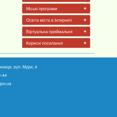
Міські програми
Освіта міста в Інтернеті
Віртуальна приймальня
Корисні посилання
інниця, вул. Мури, 4
4-44
ov.ua