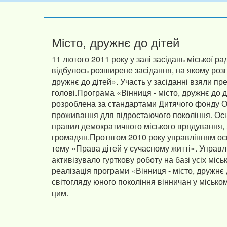
Місто, дружнє до дітей
11 лютого 2011 року у залі засідань міської 
відбулось розширене засідання, на якому розг
дружнє до дітей». Участь у засіданні взяли п
голові.Програма «Вінниця - місто, дружнє до 
розроблена за стандартами Дитячого фонду 
проживання для підростаючого покоління. Осн
правил демократичного міського врядування,
громадян.Протягом 2010 року управлінням осв
тему «Права дітей у сучасному житті». Управ
активізувало гурткову роботу на базі усіх міс
реалізація програми «Вінниця - місто, дружнє
світогляду юного покоління вінничан у міськ
цим.