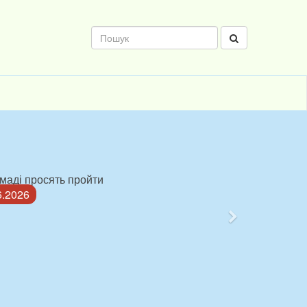
омаді просять пройти
6.2026
Наступний