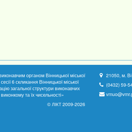
 виконавчим органом Вінницької міської
21050, м. В
сесії 6 скликання Вінницької міської
(0432) 59-5
ацію загальної структури виконавчих
vmuo@vmr.g
ї виконкому та їх чисельності»
©
2009-2026
ЛІКТ