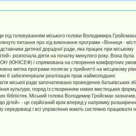
ради під головуванням міського голови Володимира Гройсман
лянуто питання про хід виконання програми «Вінниця - міст
редставники дитячої дорадчої ради, яка працює при міському
дітей» розпочала діяти на початку минулого року. Вона була
ООН (ЮНІСЕФ) і спрямована на створення комфортних умо
овна метиа програми полягає у прийнятті на місцевому рівн
 які б забезпечували реалізацію прав наймолодших
іти міської ради започатковано проведення батьківських зб
ління культури, поряд із створенням нових мистецьких форм
ьких бібліотек. Міський голова Володимир Гройсман зазначив
 до дітей» - це серйозний крок вперед у напрямку розширен
ому середовищі і всі управління мають системно працювати 